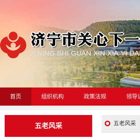
首页
组织机构
政策法规
领导
五老风采
五老风采