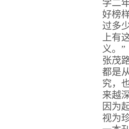
学二
好榜
过多
上有
义。”
张茂
都是
究，
来越
因为
视为珍