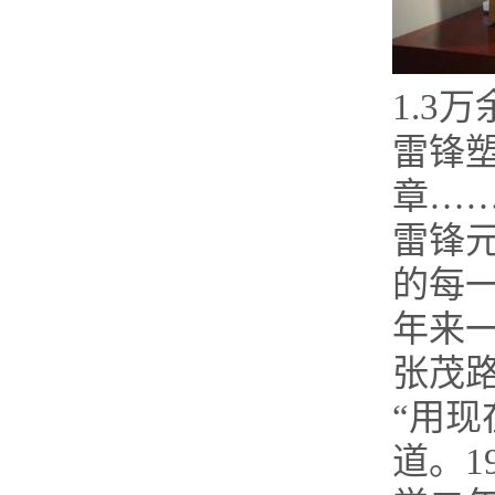
1.3
雷锋
章…
雷锋
的每一
年来
张茂路
“用现
道。1