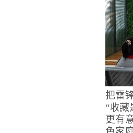
把雷
“收
更有意
色家